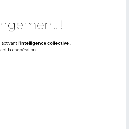
angement !
activant l’
intelligence collective
…
nt la coopération.