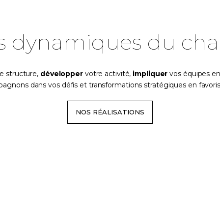
les dynamiques du ch
T
r
a
n
s
f
o
r
m
e
r
e structure,
développer
votre activité,
impliquer
vos équipes en 
gnons dans vos défis et transformations stratégiques en favorisa
NOS RÉALISATIONS