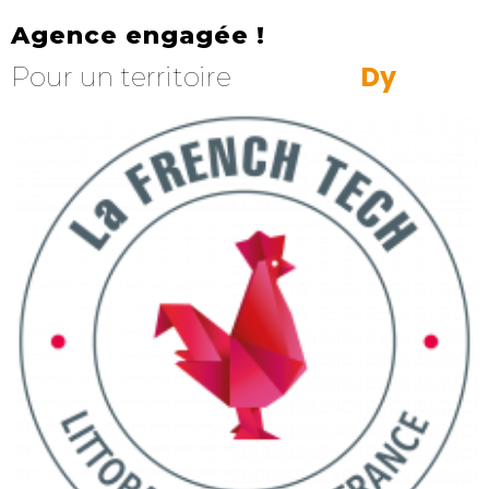
Agence engagée !
a
m
i
q
n
Pour un territoire
y
R
D
e
s