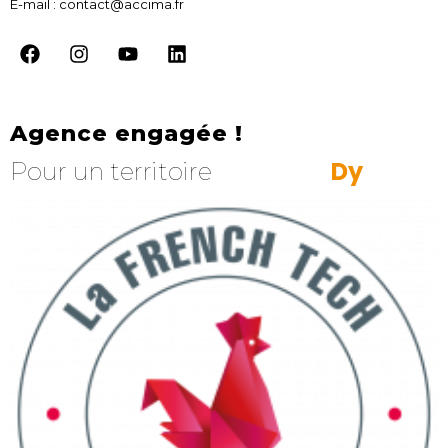
E-mail : contact@accima.fr
Agence engagée !
y
n
a
m
i
q
D
Pour un territoire
R