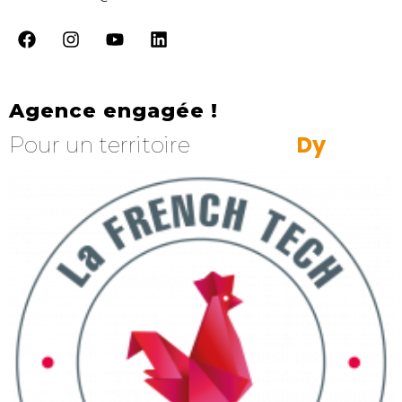
Agence engagée !
D
y
n
a
m
i
q
Pour un territoire