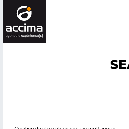
SE
Création de site web responsive multilingue.