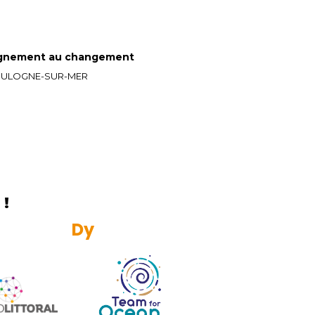
gnement au changement
 BOULOGNE-SUR-MER
!
R
e
s
p
o
n
s
a
b
l
e