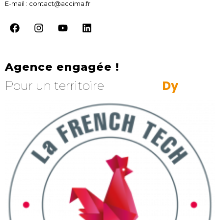
E-mail : contact@accima.fr
Agence engagée !
s
R
n
e
o
p
s
Pour un territoire
n
a
m
i