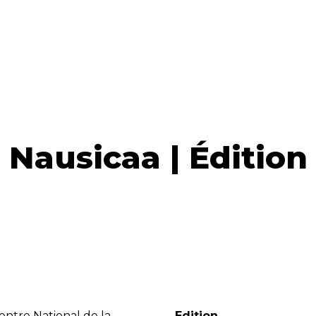
Nausicaa | Édition
ntre National de la
Edition