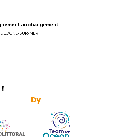
gnement au changement
 BOULOGNE-SUR-MER
!
R
e
s
p
o
n
s
a
b
l
e