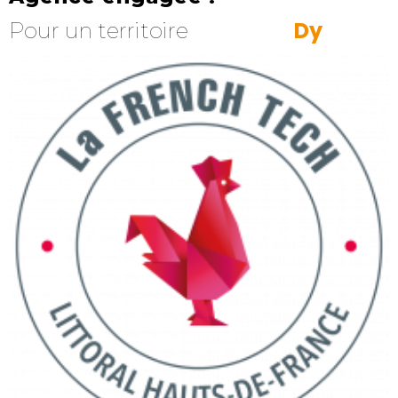
D
y
n
a
m
i
q
Pour un territoire