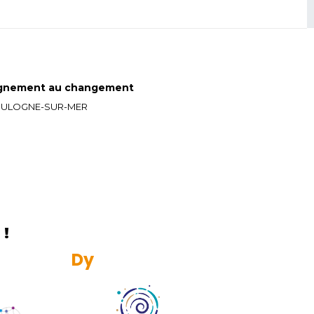
gnement au changement
 BOULOGNE-SUR-MER
!
R
e
s
p
o
n
s
a
b
l
e