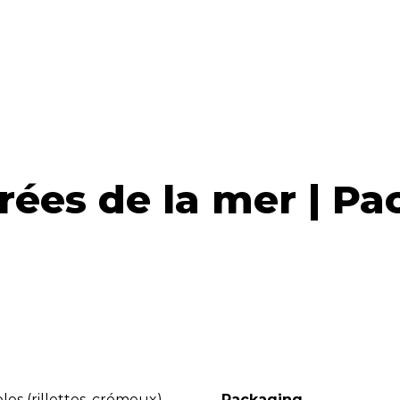
rées de la mer | P
es (rillettes, crémeux)
Packaging