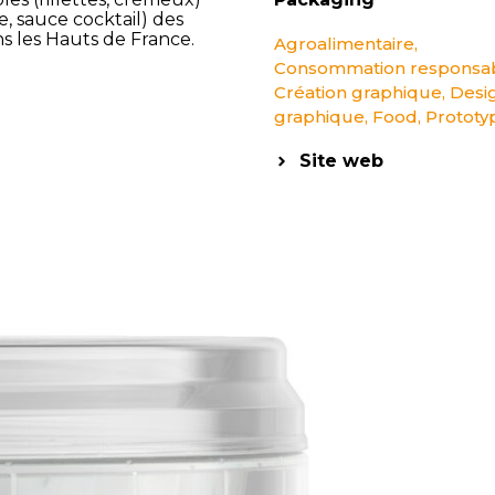
e, sauce cocktail) des
ns les Hauts de France.
Agroalimentaire
,
Consommation responsa
Création graphique
,
Desi
graphique
,
Food
,
Prototy
Site web