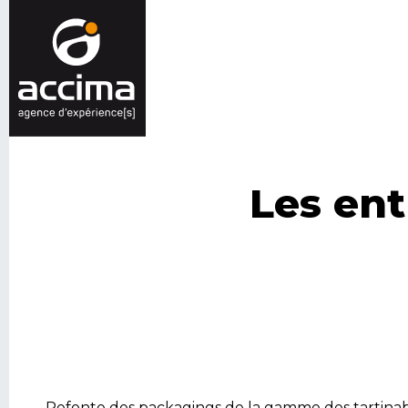
Les ent
Refonte des packagings de la gamme des tartinabl