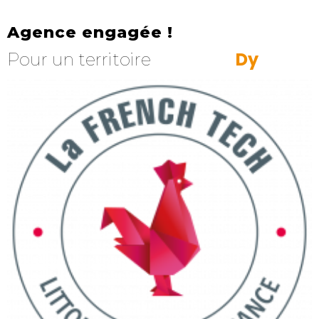
Agence engagée !
y
n
a
m
i
q
D
Pour un territoire
R